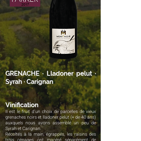
GRENACHE · Lladoner pelut ·
Syrah · Carignan
Vinification
Il est le fruit d’un choix de parcelles de vieux
grenaches noirs et lladoner pelut (+ de 40 ans)
auxquels nous avons assemblé un peu de
Syrah et Carignan.
Récoltés à la main, égrappés, les raisins des
trois cépages ont macéré séparément de