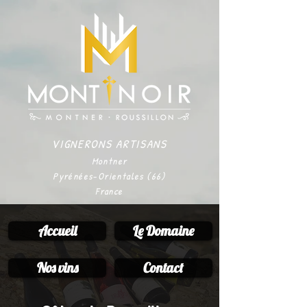
VIGNERONS ARTISANS
Montner
Pyrénées-Orientales (66)
France
Accueil
Le Domaine
Nos vins
Contact