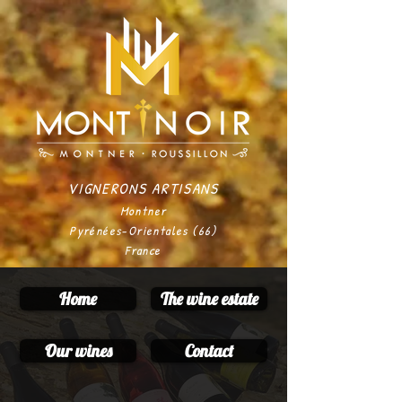
VIGNERONS ARTISANS
Montner
Pyrénées-Orientales (66)
France
Home
The wine estate
Our wines
Contact