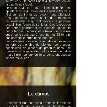
se trouve sur la partie Ouest du territoire (col de
la bataille et village).
Le second, vieux de 450 millions d'années, est
appelé schiste d'Ordovicien. On peut le trouver à
l'Est sur les limites de la commune d'Estagel.
Ces schistes ont subi de multiples
bouleversements qui ont modelé le paysage
actuel. Seul l'angle de schistosité et l'exposition
des terres permettent de classifier plusieurs
petits terroirs. L'érosion et le travail de l'homme
ont ensuite contribué à façonner les 12 terroirs
que compte le territoire de Montner.
Ces différents sols sont la véritable richesse qui
confère au vignoble de Montner de grandes
possibilités de classe de produits dans une
même typicité générale. Tout cela au coeur d'un
massif montagneux en forte pente entrecoupé
de petites vallées.
Le climat
Bénéficiant d'un bon niveau d'ensoleillement, le
micro-climat du vignoble de Montner se