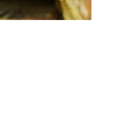
Vinification biologique
A l'approche de la vendange, l'évolution de la
maturité des raisins est suivie grâce à des
prélèvements sur la grappe nous permettant
d'analyser la teneur en sucres et l'acidité.
La décision de vendanger est prise à la suite de
dégustations successives de baies, pour
chaque parcelle et chaque cépage. C'est le goût
qui est le facteur essentiel de décision. Après la
récolte manuelle, le transport vers le chai se fait
en comportes de 40 kilogrammes.
A la cave, tout travail débute par l'égrappage.
Pour la vinification des blancs, on procède à un
pressurage direct. On recueille les jus de coule
et de presse séparément. Ensuite, les jus sont
refroidis et débourbés, les fermentations sont
lancées; On remplit ensuite les barriques, et on
effectue les bâtonnages régulièrement...
Pour les rouges, les macérations traditionnelles