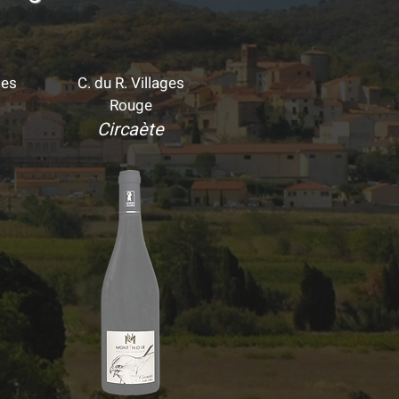
ges
C. du R. Villages
Rouge
Circaète