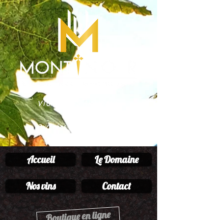
VIGNERONS ARTISANS
Montner
Pyrénées-Orientales (66)
France
Accueil
Le Domaine
Nos vins
Contact
Boutique en ligne