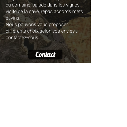
du domaine, balade dans les vignes,
visite de la cave, repas accords mets
et vins...
Nous pouvons vous proposer
différents choix selon vos envies :
contactez-nous !
Contact