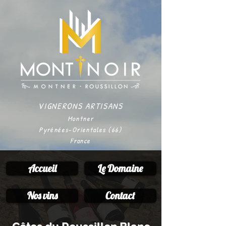
VIGNERONS ARTISANS
Montner
Pyrénées-Orientales (66)
France
Accueil
Le Domaine
Nos vins
Contact