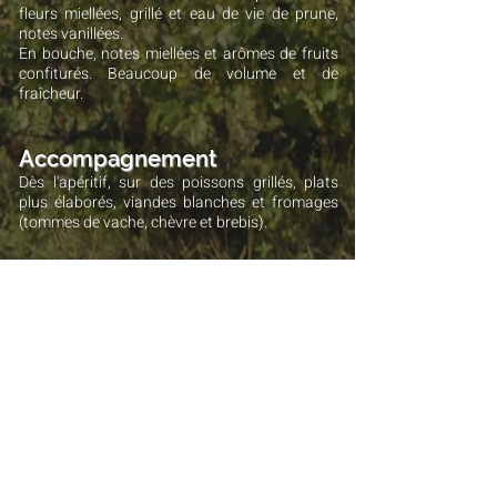
fleurs miellées, grillé et eau de vie de prune,
notes vanillées.
En bouche, notes miellées et arômes de fruits
confiturés. Beaucoup de volume et de
fraîcheur.
Accompagnement
Dès l'apéritif, sur des poissons grillés, plats
plus élaborés, viandes blanches et fromages
(tommes de vache, chèvre et brebis).
La fiche technique
Retour Page "NOS VINS"