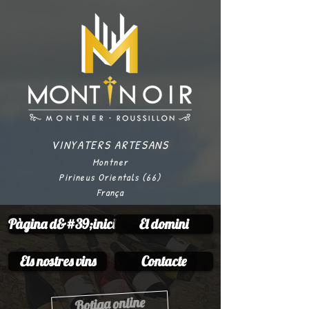
VINYATERS ARTESANS
Montner
Pirineus Orientals (66)
França
Pàgina d&#39;inici
El domini
Els nostres vins
Contacte
Botiga online