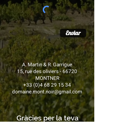
Enviar
A. Ma
rtin & R. Garrigue
15, rue des oli
viers - 66720
MONTNER
+33 (0)4 68 29 15 34
domaine.mont.noir@gm
ail.com
Gràcies per la teva
visita!