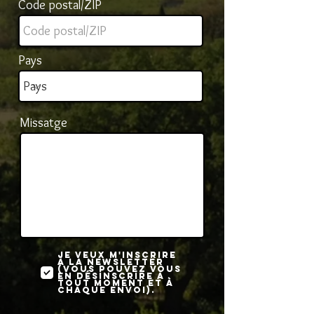
Code postal/ZIP
Pays
Missatge
Je veux m'inscrire
à la newsletter
(Vous pouvez vous
en désinscrire à
tout moment et à
chaque envoi).