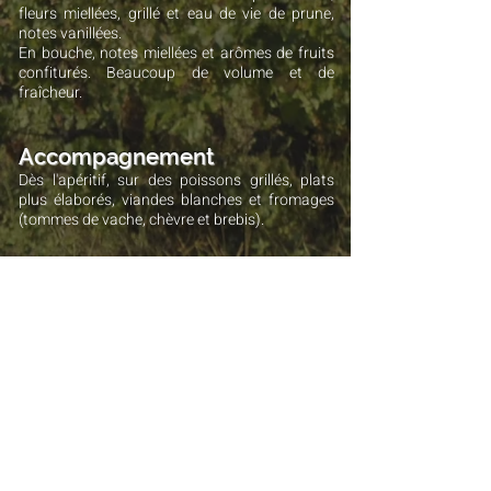
fleurs miellées, grillé et eau de vie de prune,
notes vanillées.
En bouche, notes miellées et arômes de fruits
confiturés. Beaucoup de volume et de
fraîcheur.
Accompagnement
Dès l'apéritif, sur des poissons grillés, plats
plus élaborés, viandes blanches et fromages
(tommes de vache, chèvre et brebis).
La fiche technique
Retour Page "NOS VINS"