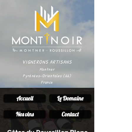
VIGNERONS ARTISANS
Montner
Pyrénées-Orientales (66)
France
Accueil
Le Domaine
Nos vins
Contact